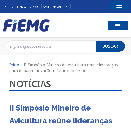
INÍCIO
FIEMG
CIEMG
SESI
SENAI
IEL
CIT
Fale Conosco
BUSCAR
Início
»
II Simpósio Mineiro de Avicultura reúne lideranças
para debater inovação e futuro do setor
NOTÍCIAS
II Simpósio Mineiro de
Avicultura reúne lideranças