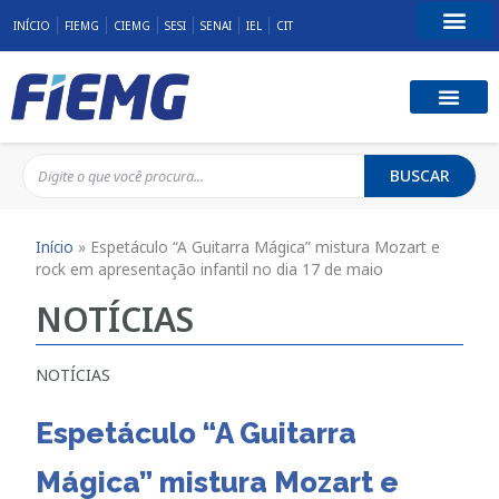
INÍCIO
FIEMG
CIEMG
SESI
SENAI
IEL
CIT
Fale Conosco
BUSCAR
Início
»
Espetáculo “A Guitarra Mágica” mistura Mozart e
rock em apresentação infantil no dia 17 de maio
NOTÍCIAS
NOTÍCIAS
Espetáculo “A Guitarra
Mágica” mistura Mozart e