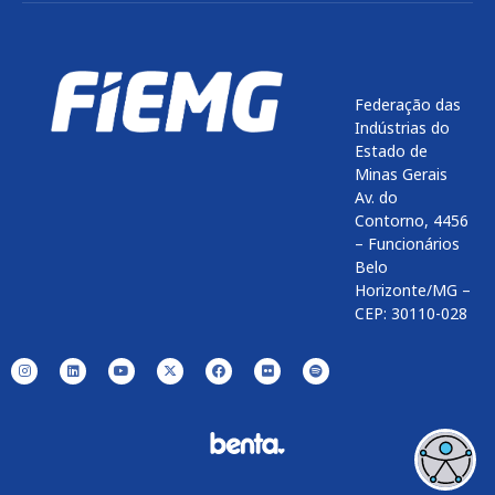
Federação das
Indústrias do
Estado de
Minas Gerais
Av. do
Contorno, 4456
– Funcionários
Belo
Horizonte/MG –
CEP: 30110-028
Enviar
btn-02
btn-03
btn-04