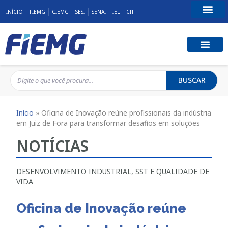
INÍCIO
FIEMG
CIEMG
SESI
SENAI
IEL
CIT
Fale Conosco
BUSCAR
Início
»
Oficina de Inovação reúne profissionais da indústria
em Juiz de Fora para transformar desafios em soluções
NOTÍCIAS
DESENVOLVIMENTO INDUSTRIAL
,
SST E QUALIDADE DE
VIDA
Oficina de Inovação reúne