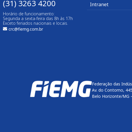
(31) 3263 4200
Intranet
Horário de funcionamento:
Segunda a sexta-feira das 8h às 17h
Exceto feriados nacionais e locais.
crc@fiemg.com.br
Federação das Indús
Av. do Contorno, 44
Belo Horizonte/MG 
Enviar
btn-02
btn-03
btn-04