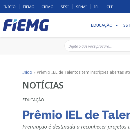
INÍCIO
FIEMG
CIEMG
SESI
SENAI
IEL
CIT
EDUCAÇÃO
SS
Início
»
Prêmio IEL de Talentos tem inscrições abertas a
NOTÍCIAS
EDUCAÇÃO
Prêmio IEL de Tale
Premiação é destinada a reconhecer projetos i