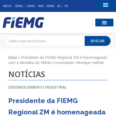
INÍCIO
FIEMG
CIEMG
SESI
SENAI
IEL
CIT
Fale Conosco
BUSCAR
Início
»
Presidente da FIEMG Regional ZM é homenageada
com a Medalha do Mérito Comendador Henrique Halfeld
NOTÍCIAS
DESENVOLVIMENTO INDUSTRIAL
Presidente da FIEMG
Regional ZM é homenageada