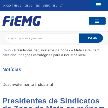
INÍCIO
FIEMG
CIEMG
SESI
SENAI
IEL
CIT
Fale Conosco
BUSCAR
Início
»
Presidentes de Sindicatos da Zona da Mata se reúnem
para discutir ações estratégicas para a indústria local
Notícias
Desenvolvimento Industrial
Presidentes de Sindicatos