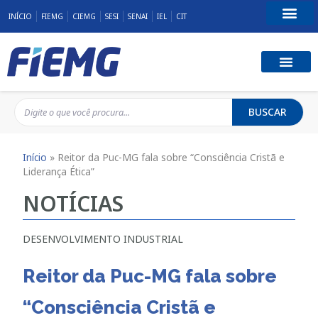
INÍCIO
FIEMG
CIEMG
SESI
SENAI
IEL
CIT
Fale Conosco
BUSCAR
Início
»
Reitor da Puc-MG fala sobre “Consciência Cristã e
Liderança Ética”
NOTÍCIAS
DESENVOLVIMENTO INDUSTRIAL
Reitor da Puc-MG fala sobre
“Consciência Cristã e