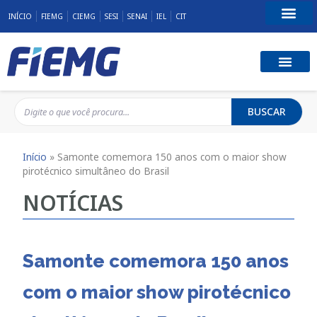
INÍCIO
FIEMG
CIEMG
SESI
SENAI
IEL
CIT
Fale Conosco
BUSCAR
Início
»
Samonte comemora 150 anos com o maior show
pirotécnico simultâneo do Brasil
NOTÍCIAS
Samonte comemora 150 anos
com o maior show pirotécnico