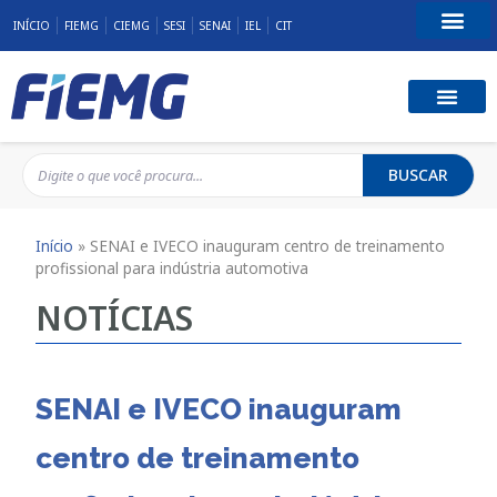
INÍCIO
FIEMG
CIEMG
SESI
SENAI
IEL
CIT
Fale Conosco
BUSCAR
Início
»
SENAI e IVECO inauguram centro de treinamento
profissional para indústria automotiva
NOTÍCIAS
SENAI e IVECO inauguram
centro de treinamento