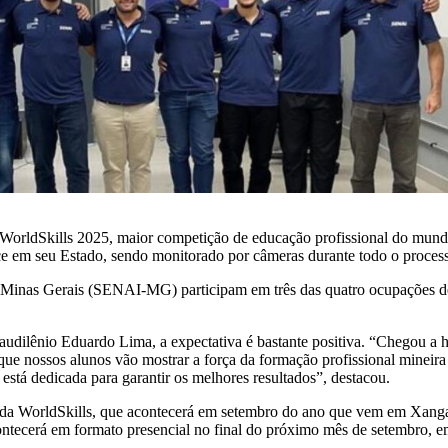
a WorldSkills 2025, maior competição de educação profissional do mundo
e em seu Estado, sendo monitorado por câmeras durante todo o proces
e Minas Gerais (SENAI-MG) participam em três das quatro ocupações 
dilênio Eduardo Lima, a expectativa é bastante positiva. “Chegou a ho
ue nossos alunos vão mostrar a força da formação profissional mineira j
 está dedicada para garantir os melhores resultados”, destacou.
ial da WorldSkills, que acontecerá em setembro do ano que vem em Xang
contecerá em formato presencial no final do próximo mês de setembro, e