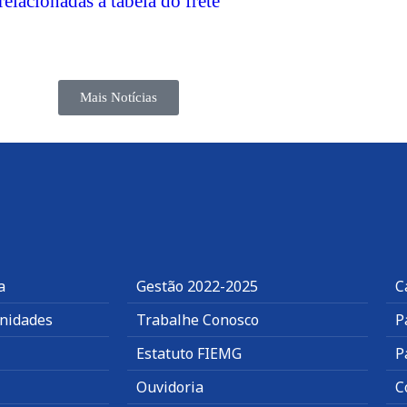
lacionadas à tabela do frete
Mais Notícias
a
Gestão 2022-2025
C
nidades
Trabalhe Conosco
P
Estatuto FIEMG
P
Ouvidoria
C