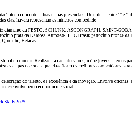
ontará ainda com outras duas etapas presenciais. Uma delas entre 1º e 5
das elas, haverá representantes mineiros competindo.
trocínio diamante da FESTO, SCHUNK, ASCONGRAPH, SAINT-GOBAIN; 
io prata da Danfoss, Autodesk, ETC Brasil; patrocínio bronze da 
 Quimatic, Betacavi.
ssional do mundo. Realizada a cada dois anos, reúne jovens talentos p
iza as etapas nacionais que classificam os melhores competidores para 
celebração do talento, da excelência e da inovação. Envolve oficinas, 
 no desenvolvimento econômico e social.
ldSkills 20
25