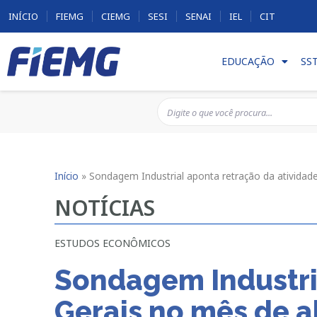
INÍCIO
FIEMG
CIEMG
SESI
SENAI
IEL
CIT
EDUCAÇÃO
SS
Início
»
Sondagem Industrial aponta retração da atividad
NOTÍCIAS
ESTUDOS ECONÔMICOS
Sondagem Industri
Gerais no mês de a