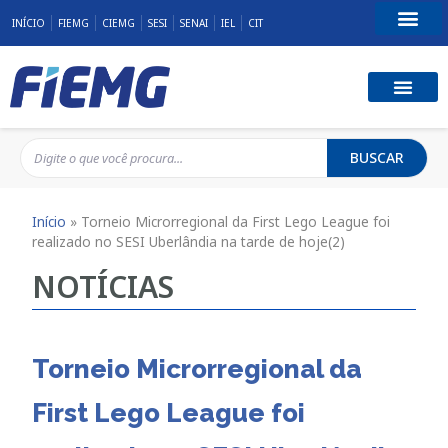
INÍCIO
FIEMG
CIEMG
SESI
SENAI
IEL
CIT
Fale Conosco
BUSCAR
Início
»
Torneio Microrregional da First Lego League foi
realizado no SESI Uberlândia na tarde de hoje(2)
NOTÍCIAS
Torneio Microrregional da
First Lego League foi