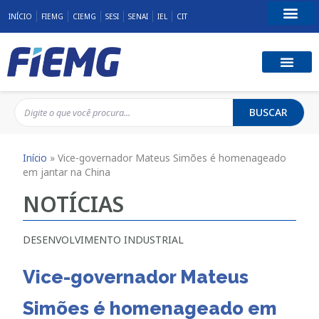
INÍCIO
FIEMG
CIEMG
SESI
SENAI
IEL
CIT
Fale Conosco
BUSCAR
Início
»
Vice-governador Mateus Simões é homenageado
em jantar na China
NOTÍCIAS
DESENVOLVIMENTO INDUSTRIAL
Vice-governador Mateus
Simões é homenageado em