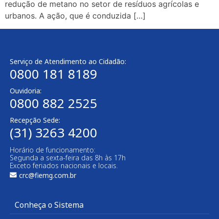
redução de metano no setor de resíduos agrícolas e
urbanos. A ação, que é conduzida […]
Serviço de Atendimento ao Cidadão:
0800 181 8189
Ouvidoria:
0800 882 2525
Recepção Sede:
(31) 3263 4200
Horário de funcionamento:
Segunda a sexta-feira das 8h às 17h
Exceto feriados nacionais e locais.
crc@fiemg.com.br
Conheça o Sistema