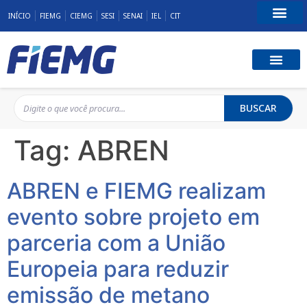
INÍCIO
FIEMG
CIEMG
SESI
SENAI
IEL
CIT
Fale Conosco
BUSCAR
Tag:
ABREN
ABREN e FIEMG realizam
evento sobre projeto em
parceria com a União
Europeia para reduzir
emissão de metano