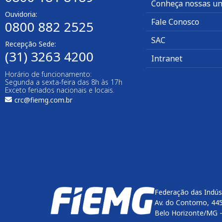
Conheça nossas un
Ouvidoria:
Fale Conosco
0800 882 2525
SAC
Recepção Sede:
(31) 3263 4200
Intranet
Horário de funcionamento:
Segunda a sexta-feira das 8h às 17h
Exceto feriados nacionais e locais.
crc@fiemg.com.br
Federação das Indús
Av. do Contorno, 44
Belo Horizonte/MG 
Enviar
btn-02
btn-03
btn-04