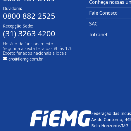
Conheça nossas un
Ouvidoria:
Fale Conosco
0800 882 2525
SAC
Recepção Sede:
(31) 3263 4200
Intranet
Horário de funcionamento:
Segunda a sexta-feira das 8h às 17h
Exceto feriados nacionais e locais.
crc@fiemg.com.br
Federação das Indús
Av. do Contorno, 44
Belo Horizonte/MG 
Enviar
btn-02
btn-03
btn-04