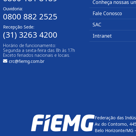
Conheça nossas un
Ouvidoria:
Fale Conosco
0800 882 2525
SAC
Recepção Sede:
(31) 3263 4200
Intranet
Horário de funcionamento:
Segunda a sexta-feira das 8h às 17h
Exceto feriados nacionais e locais.
crc@fiemg.com.br
Federação das Indús
Av. do Contorno, 44
Belo Horizonte/MG 
Enviar
btn-02
btn-03
btn-04