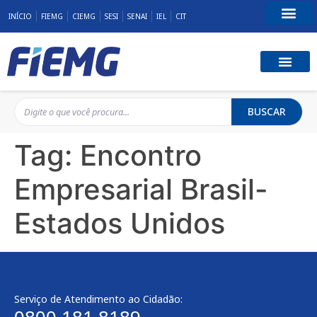
INÍCIO
FIEMG
CIEMG
SESI
SENAI
IEL
CIT
Fale Conosco
BUSCAR
Tag:
Encontro
Empresarial Brasil-
Estados Unidos
Serviço de Atendimento ao Cidadão: