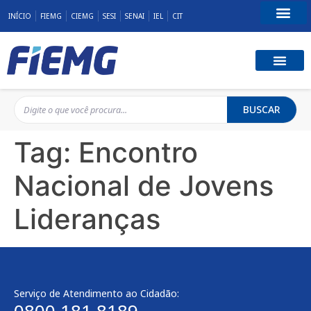
INÍCIO
FIEMG
CIEMG
SESI
SENAI
IEL
CIT
Fale Conosco
BUSCAR
Tag:
Encontro
Nacional de Jovens
Lideranças
Serviço de Atendimento ao Cidadão: