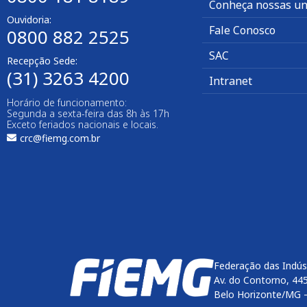
Conheça nossas un
Ouvidoria:
Fale Conosco
0800 882 2525
SAC
Recepção Sede:
(31) 3263 4200
Intranet
Horário de funcionamento:
Segunda a sexta-feira das 8h às 17h
Exceto feriados nacionais e locais.
crc@fiemg.com.br
Federação das Indús
Av. do Contorno, 44
Belo Horizonte/MG 
Enviar
btn-02
btn-03
btn-04