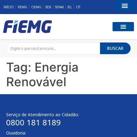
INÍCIO
FIEMG
CIEMG
SESI
SENAI
IEL
CIT
Fale Conosco
BUSCAR
Tag:
Energia
Renovável
Serviço de Atendimento ao Cidadão:
0800 181 8189
Ouvidoria: