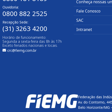
Conheça nossas un
Ouvidoria:
Fale Conosco
0800 882 2525
SAC
Recepção Sede:
(31) 3263 4200
Intranet
Horário de funcionamento:
Segunda a sexta-feira das 8h às 17h
Exceto feriados nacionais e locais.
crc@fiemg.com.br
Federação das Indús
Av. do Contorno, 44
Belo Horizonte/MG 
Enviar
btn-02
btn-03
btn-04