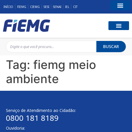
INÍCIO
FIEMG
CIEMG
SESI
SENAI
IEL
CIT
Fale Conosco
BUSCAR
Tag:
fiemg meio
ambiente
Serviço de Atendimento ao Cidadão:
0800 181 8189
Ouvidoria: