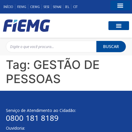
INÍCIO
FIEMG
CIEMG
SESI
SENAI
IEL
CIT
Fale Conosco
BUSCAR
Tag:
GESTÃO DE
PESSOAS
Serviço de Atendimento ao Cidadão:
0800 181 8189
Ouvidoria: