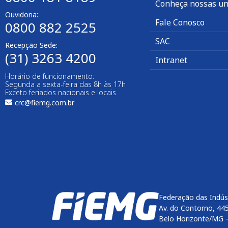
Conheça nossas un
Ouvidoria:
Fale Conosco
0800 882 2525
SAC
Recepção Sede:
(31) 3263 4200
Intranet
Horário de funcionamento:
Segunda a sexta-feira das 8h às 17h
Exceto feriados nacionais e locais.
crc@fiemg.com.br
Federação das Indús
Av. do Contorno, 44
Belo Horizonte/MG 
Enviar
btn-02
btn-03
btn-04