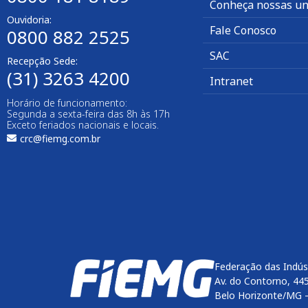
Conheça nossas un
Ouvidoria:
Fale Conosco
0800 882 2525
SAC
Recepção Sede:
(31) 3263 4200
Intranet
Horário de funcionamento:
Segunda a sexta-feira das 8h às 17h
Exceto feriados nacionais e locais.
crc@fiemg.com.br
Federação das Indús
Av. do Contorno, 44
Belo Horizonte/MG 
Enviar
btn-02
btn-03
btn-04