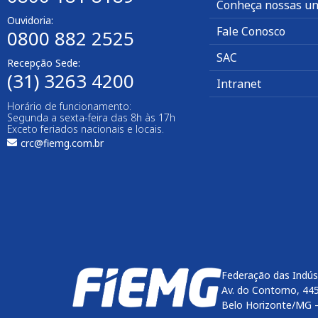
Conheça nossas un
Ouvidoria:
Fale Conosco
0800 882 2525
SAC
Recepção Sede:
(31) 3263 4200
Intranet
Horário de funcionamento:
Segunda a sexta-feira das 8h às 17h
Exceto feriados nacionais e locais.
crc@fiemg.com.br
Federação das Indús
Av. do Contorno, 44
Belo Horizonte/MG 
Enviar
btn-02
btn-03
btn-04