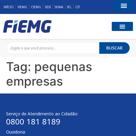
INÍCIO
FIEMG
CIEMG
SESI
SENAI
IEL
CIT
Fale Conosco
BUSCAR
Tag:
pequenas
empresas
Serviço de Atendimento ao Cidadão:
0800 181 8189
Ouvidoria: