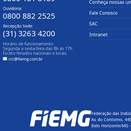
Conheça nossas un
Ouvidoria:
Fale Conosco
0800 882 2525
SAC
Recepção Sede:
(31) 3263 4200
Intranet
Horário de funcionamento:
Segunda a sexta-feira das 8h às 17h
Exceto feriados nacionais e locais.
crc@fiemg.com.br
Federação das Indús
Av. do Contorno, 44
Belo Horizonte/MG 
Enviar
btn-02
btn-03
btn-04