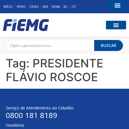
INÍCIO
FIEMG
CIEMG
SESI
SENAI
IEL
CIT
Fale Conosco
BUSCAR
Tag:
PRESIDENTE
FLÁVIO ROSCOE
Serviço de Atendimento ao Cidadão:
0800 181 8189
Ouvidoria: