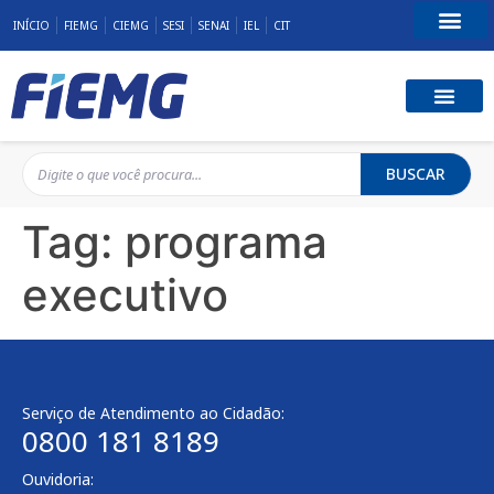
INÍCIO
FIEMG
CIEMG
SESI
SENAI
IEL
CIT
Fale Conosco
BUSCAR
Tag:
programa
executivo
Serviço de Atendimento ao Cidadão:
0800 181 8189
Ouvidoria: