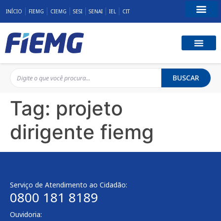
INÍCIO
FIEMG
CIEMG
SESI
SENAI
IEL
CIT
Fale Conosco
BUSCAR
Tag:
projeto
dirigente fiemg
Serviço de Atendimento ao Cidadão:
0800 181 8189
Ouvidoria: