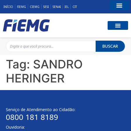
INÍCIO
FIEMG
CIEMG
SESI
SENAI
IEL
CIT
Fale Conosco
BUSCAR
Tag:
SANDRO
HERINGER
Serviço de Atendimento ao Cidadão:
0800 181 8189
Ouvidoria: