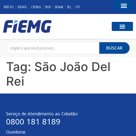
INÍCIO
FIEMG
CIEMG
SESI
SENAI
IEL
CIT
Fale Conosco
BUSCAR
Tag:
São João Del
Rei
Serviço de Atendimento ao Cidadão:
0800 181 8189
Ouvidoria: