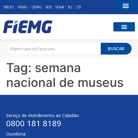
INÍCIO
FIEMG
CIEMG
SESI
SENAI
IEL
CIT
Fale Conosco
BUSCAR
Tag:
semana
nacional de museus
Serviço de Atendimento ao Cidadão:
0800 181 8189
Ouvidoria: