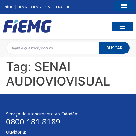
INÍCIO
FIEMG
CIEMG
SESI
SENAI
IEL
CIT
Fale Conosco
BUSCAR
Tag:
SENAI
AUDIOVIOVISUAL
Serviço de Atendimento ao Cidadão:
0800 181 8189
Ouvidoria: