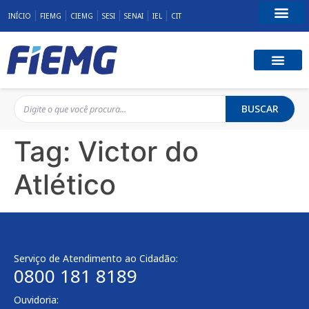
INÍCIO
FIEMG
CIEMG
SESI
SENAI
IEL
CIT
Fale Conosco
BUSCAR
Tag:
Victor do
Atlético
Serviço de Atendimento ao Cidadão:
0800 181 8189
Ouvidoria: