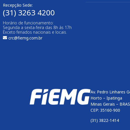
Recepção Sede:
(31) 3263 4200
Horário de funcionamento:
Segunda a sexta-feira das 8h às 17h
Exceto feriados nacionais e locais.
crc@fiemg.com.br
Av. Pedro Linhares G
Horto – Ipatinga
Minas Gerais – BRAS
CEP: 35160-900
(31) 3822-1414
Enviar
btn-02
btn-03
btn-04