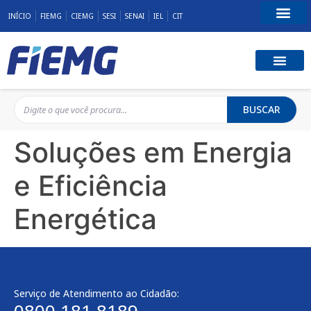
INÍCIO
FIEMG
CIEMG
SESI
SENAI
IEL
CIT
Fale Conosco
BUSCAR
Soluções em Energia
e Eficiência
Energética
Serviço de Atendimento ao Cidadão: