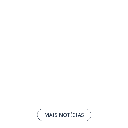
Corte da Selic para 14% é positivo, mas
juros seguem elevados para impulsionar
a indústria, diz FIEMG
05/08/2026
Leia mais
MAIS NOTÍCIAS