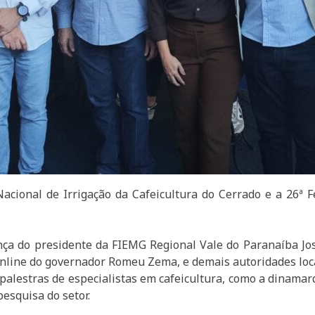
cional de Irrigação da Cafeicultura do Cerrado e a 26ª F
nça do presidente da FIEMG Regional Vale do Paranaíba Jos
online do governador Romeu Zema, e demais autoridades loca
palestras de especialistas em cafeicultura, como a dinama
esquisa do setor.