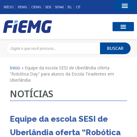
INÍCIO
FIEMG
CIEMG
SESI
SENAI
IEL
CIT
Fale Conosco
BUSCAR
Início
»
Equipe da escola SESI de Uberlândia oferta
“Robótica Day” para alunos da Escola Tiradentes em
Uberlândia
NOTÍCIAS
Equipe da escola SESI de
Uberlândia oferta “Robótica