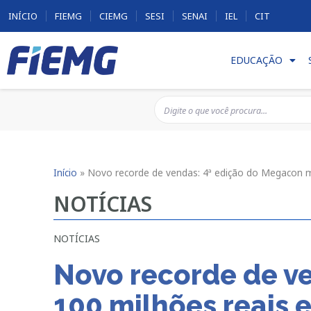
INÍCIO
FIEMG
CIEMG
SESI
SENAI
IEL
CIT
EDUCAÇÃO
Início
»
Novo recorde de vendas: 4ª edição do Megacon m
NOTÍCIAS
NOTÍCIAS
Novo recorde de v
100 milhões reais 