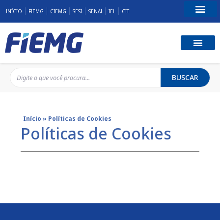
INÍCIO
FIEMG
CIEMG
SESI
SENAI
IEL
CIT
Fale Conosco
BUSCAR
Início
»
Políticas de Cookies
Políticas de Cookies