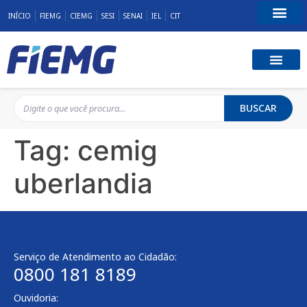
INÍCIO
FIEMG
CIEMG
SESI
SENAI
IEL
CIT
Fale Conosco
BUSCAR
Tag:
cemig
uberlandia
Serviço de Atendimento ao Cidadão:
0800 181 8189
Ouvidoria: