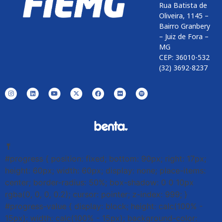
Rua Batista de
Oliveira, 1145 –
Bairro Granbery
– Juiz de Fora –
MG
CEP: 36010-532
(32) 3692-8237
⤒
#progress { position: fixed; bottom: 90px; right: 17px;
height: 60px; width: 60px; display: none; place-items:
center; border-radius: 50%; box-shadow: 0 0 10px
rgba(0, 0, 0, 0.2); cursor: pointer; z-index: 999; }
#progress-value { display: block; height: calc(100% -
15px); width: calc(100% - 15px); background-color: