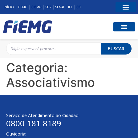
INÍCIO
FIEMG
CIEMG
SESI
SENAI
IEL
CIT
BUSCAR
Categoria:
Associativismo
Serviço de Atendimento ao Cidadão:
0800 181 8189
Ouvidoria: