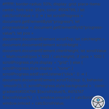
#ffffff; border-radius: 50%; display: grid; place-items:
center; font-size: 35px; color: #004796; } let
calcScrollValue = () => { let scrollProgress =
document.getElementById("progress"); let
progressValue = document.getElementById("progress-
value"); let pos =
document.documentElement.scrollTop; let calcHeight =
document.documentElement.scrollHeight -
document.documentElement.clientHeight; let scrollValue
= Math.round((pos * 100) / calcHeight); if (pos > 100) {
scrollProgress.style.display = "grid"; } else {
scrollProgress.style.display = "none"; }
scrollProgress.addEventListener("click", () => {
document.documentElement.scrollTo({top: 0, behavior:
'smooth'}); }); scrollProgress.style.background = `conic-
gradient(#004796 ${scrollValue}%, #d7d7d7
${scrollValue}%)`; }; window.onscroll = calcScrollValue;
window.onload = calcScrollValue;
Enviar
btn-02
btn-03
btn-04