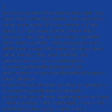
⤒
#progress { position: fixed; bottom: 90px; right: 17px;
height: 60px; width: 60px; display: none; place-items:
center; border-radius: 50%; box-shadow: 0 0 10px
rgba(0, 0, 0, 0.2); cursor: pointer; z-index: 999; }
#progress-value { display: block; height: calc(100% -
15px); width: calc(100% - 15px); background-color:
#ffffff; border-radius: 50%; display: grid; place-items:
center; font-size: 35px; color: #004796; } let
calcScrollValue = () => { let scrollProgress =
document.getElementById("progress"); let
progressValue = document.getElementById("progress-
value"); let pos =
document.documentElement.scrollTop; let calcHeight =
document.documentElement.scrollHeight -
document.documentElement.clientHeight; let scrollValue
= Math.round((pos * 100) / calcHeight); if (pos > 100) {
scrollProgress.style.display = "grid"; } else {