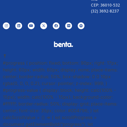
CEP: 36010-532
(32) 3692-8237
⤒
#progress { position: fixed; bottom: 90px; right: 17px;
height: 60px; width: 60px; display: none; place-items:
center; border-radius: 50%; box-shadow: 0 0 10px
rgba(0, 0, 0, 0.2); cursor: pointer; z-index: 999; }
#progress-value { display: block; height: calc(100% -
15px); width: calc(100% - 15px); background-color:
#ffffff; border-radius: 50%; display: grid; place-items:
center; font-size: 35px; color: #004796; } let
calcScrollValue = () => { let scrollProgress =
document.getElementById("progress"); let