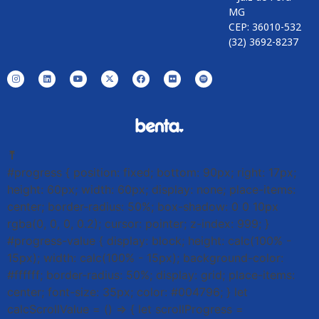
MG
CEP: 36010-532
(32) 3692-8237
⤒
#progress { position: fixed; bottom: 90px; right: 17px;
height: 60px; width: 60px; display: none; place-items:
center; border-radius: 50%; box-shadow: 0 0 10px
rgba(0, 0, 0, 0.2); cursor: pointer; z-index: 999; }
#progress-value { display: block; height: calc(100% -
15px); width: calc(100% - 15px); background-color:
#ffffff; border-radius: 50%; display: grid; place-items:
center; font-size: 35px; color: #004796; } let
calcScrollValue = () => { let scrollProgress =