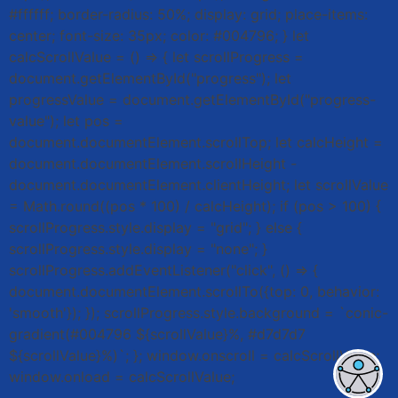
#ffffff; border-radius: 50%; display: grid; place-items:
center; font-size: 35px; color: #004796; } let
calcScrollValue = () => { let scrollProgress =
document.getElementById("progress"); let
progressValue = document.getElementById("progress-
value"); let pos =
document.documentElement.scrollTop; let calcHeight =
document.documentElement.scrollHeight -
document.documentElement.clientHeight; let scrollValue
= Math.round((pos * 100) / calcHeight); if (pos > 100) {
scrollProgress.style.display = "grid"; } else {
scrollProgress.style.display = "none"; }
scrollProgress.addEventListener("click", () => {
document.documentElement.scrollTo({top: 0, behavior:
'smooth'}); }); scrollProgress.style.background = `conic-
gradient(#004796 ${scrollValue}%, #d7d7d7
${scrollValue}%)`; }; window.onscroll = calcScrollValue;
window.onload = calcScrollValue;
Enviar
btn-02
btn-03
btn-04