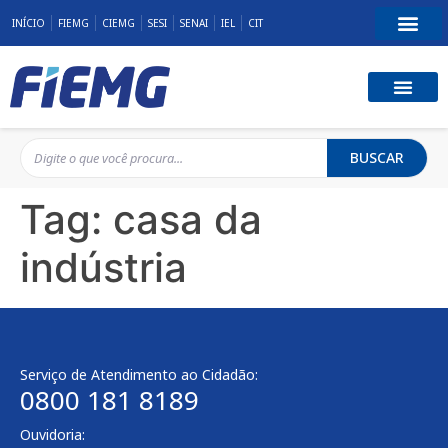
INÍCIO
FIEMG
CIEMG
SESI
SENAI
IEL
CIT
BUSCAR
Tag:
casa da
indústria
Serviço de Atendimento ao Cidadão:
0800 181 8189
Ouvidoria: