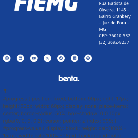
Rua Batista de
Oliveira, 1145 –
Bairro Granbery
– Juiz de Fora –
MG
CEP: 36010-532
(32) 3692-8237
⤒
#progress { position: fixed; bottom: 90px; right: 17px;
height: 60px; width: 60px; display: none; place-items:
center; border-radius: 50%; box-shadow: 0 0 10px
rgba(0, 0, 0, 0.2); cursor: pointer; z-index: 999; }
#progress-value { display: block; height: calc(100% -
15px); width: calc(100% - 15px); background-color: